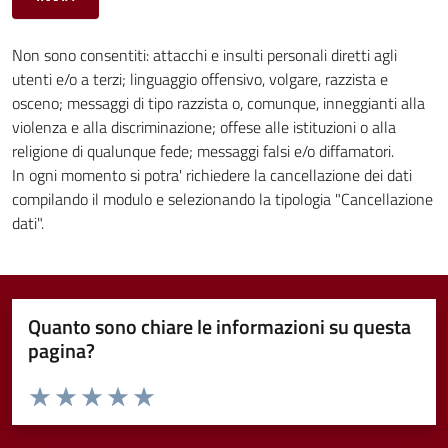
Non sono consentiti: attacchi e insulti personali diretti agli
utenti e/o a terzi; linguaggio offensivo, volgare, razzista e
osceno; messaggi di tipo razzista o, comunque, inneggianti alla
violenza e alla discriminazione; offese alle istituzioni o alla
religione di qualunque fede; messaggi falsi e/o diffamatori.
In ogni momento si potra' richiedere la cancellazione dei dati
compilando il modulo e selezionando la tipologia "Cancellazione
dati".
Quanto sono chiare le informazioni su questa
pagina?
Valuta da 1 a 5 stelle la pagina
Valuta 1 stelle su 5
Valuta 2 stelle su 5
Valuta 3 stelle su 5
Valuta 4 stelle su 5
Valuta 5 stelle su 5