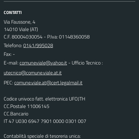
CONTATTI
Via Faussone, 4
14010 Viale (AT)
C.F. 80004030054 - P.Iva: 01148360058
Telefono:
0141/995028
Fax: -
E-mail:
- Ufficio Tecnico :
PEC:
Codice univoco fatt. elettronica UFOJTH
CC.Postale 11006145
CC.Bancario
IT 47 U030 6947 7901 0000 0301 007
Contabilità speciale di tesoreria unica: