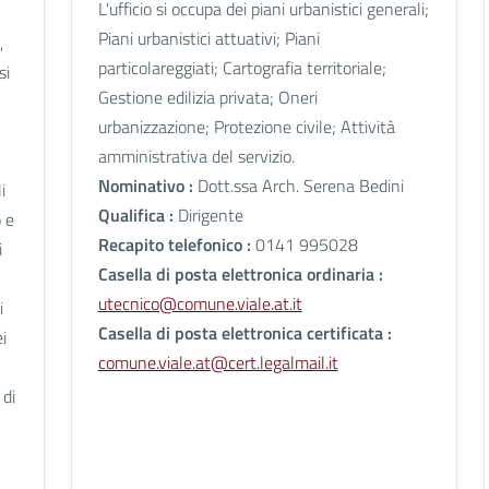
L'ufficio si occupa dei piani urbanistici generali;
Piani urbanistici attuativi; Piani
,
particolareggiati; Cartografia territoriale;
si
Gestione edilizia privata; Oneri
urbanizzazione; Protezione civile; Attività
amministrativa del servizio.
Nominativo :
Dott.ssa Arch. Serena Bedini
i
Qualifica :
Dirigente
o e
Recapito telefonico :
0141 995028
i
Casella di posta elettronica ordinaria :
utecnico@comune.viale.at.it
i
Casella di posta elettronica certificata :
ei
comune.viale.at@cert.legalmail.it
 di